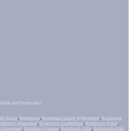
ition und Freiberufler
der Praxis
,
Rohrbruch
,
Rohrbruch Baden Würtemberg
,
Rohrbruch
ohrbruch Düsseldorf
,
Rohrbruch Empfehlung
,
Rohrbruch Erfurt
,
h Havelland
,
Rohrbruch Hessen
,
Rohrbruch Hilfe
,
Rohrbruch Hilfe