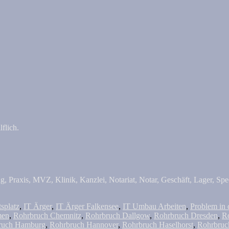
flich.
, Praxis, MVZ, Klinik, Kanzlei, Notariat, Notar, Geschäft, Lager, Sped
tsplatz
,
IT Ärger
,
IT Ärger Falkensee
,
IT Umbau Arbeiten
,
Problem in 
men
,
Rohrbruch Chemnitz
,
Rohrbruch Dallgow
,
Rohrbruch Dresden
,
R
ruch Hamburg
,
Rohrbruch Hannover
,
Rohrbruch Haselhorst
,
Rohrbruc