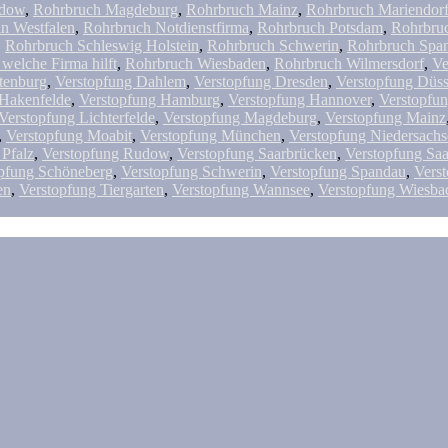
adow
,
Rohrbruch Magdeburg
,
Rohrbruch Mainz
,
Rohrbruch Mariendor
n Westfalen
,
Rohrbruch Notdienstfirma
,
Rohrbruch Potsdam
,
Rohrbruc
,
Rohrbruch Schleswig Holstein
,
Rohrbruch Schwerin
,
Rohrbruch Spa
welche Firma hilft
,
Rohrbruch Wiesbaden
,
Rohrbruch Wilmersdorf
,
Ve
tenburg
,
Verstopfung Dahlem
,
Verstopfung Dresden
,
Verstopfung Düss
 Hakenfelde
,
Verstopfung Hamburg
,
Verstopfung Hannover
,
Verstopfun
Verstopfung Lichterfelde
,
Verstopfung Magdeburg
,
Verstopfung Mainz
,
Verstopfung Moabit
,
Verstopfung München
,
Verstopfung Niedersach
 Pfalz
,
Verstopfung Rudow
,
Verstopfung Saarbrücken
,
Verstopfung Saa
pfung Schöneberg
,
Verstopfung Schwerin
,
Verstopfung Spandau
,
Verst
en
,
Verstopfung Tiergarten
,
Verstopfung Wannsee
,
Verstopfung Wiesba