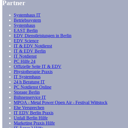
Partner
Systemhaus IT
Betriebssystem
Systemhaus
EAST Berlin
EDV Dienstleistungen in Berlin
EDV Science
IT & EDV Notdienst
IT & EDV Berlin
IT Notdienst
PC Hilfe 24
Offizielle Seite IT & EDV
Physiotherapie Praxis
IT Systemhaus
24 h Beratung IT
PC Notdienst Online
Storage Berlin
Bühnenservice IT
MPOA - Metal Power Open Air - Festival Wittstock
Ehe Versprechen
IT EDV Berlin Praxis
Unfall Berlin Hilfe
Marketing Praxis Hilfe