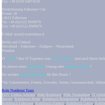
Fax: +49 (0)30 64074526
Niederlassung Falkensee City
Poststr. 26
14612 Falkensee
Tel: +49 (0)3322 8509070
Fax: +49 (0)3322 8509076
E-Mail: team@systemhaus.it
Berlin und Umland
Havelland – Falkensee – Dallgow – Wustermark
Potsdam
IT
Ärger
? Ihre IT Experten vom
IT-Systemhaus
sind auch Ihnen behil
Sie planen einen
Arbeitsplatz
Umzug oder
Umbau Arbeiten
?
Sie suchten
Online Marketing
für Ihre Praxis ?
*für Unternehmen, Firmen, Gewerbe, Verein, Genossenschaft, Stiftung
Rohr Notdienst Team
EDV Umbau Arbeiten
,
Hilfe Rohrbruch
,
Hilfe Verstopfung
,
IT Arbei
Bayern
,
Rohrbruch Berlin
,
Rohrbruch Brandenburg
,
Rohrbruch Bre
Rohrbruch Falkensee
,
Rohrbruch Franken
,
Rohrbruch Gatow
,
Rohrb