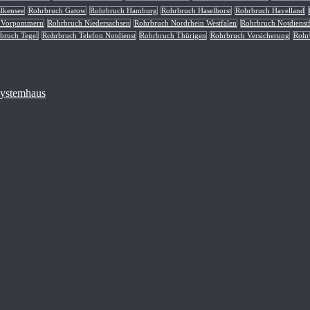
lkensee
Rohrbruch Gatow
Rohrbruch Hamburg
Rohrbruch Haselhorst
Rohrbruch Havelland
g Vorpommern
Rohrbruch Niedersachsen
Rohrbruch Nordrhein Westfalen
Rohrbruch Notdienst
bruch Tegel
Rohrbruch Telefon Notdienst
Rohrbruch Thürigen
Rohrbruch Versicherung
Rohr
 Systemhaus