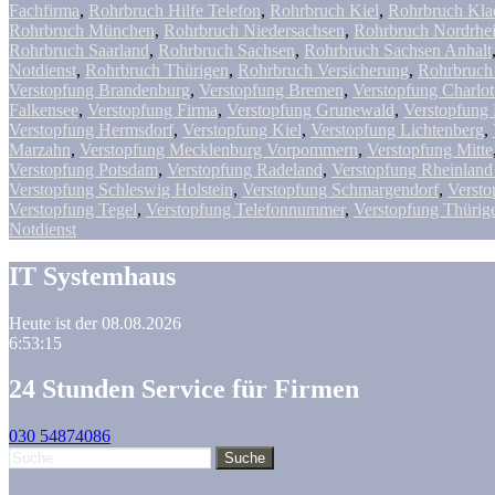
Fachfirma
,
Rohrbruch Hilfe Telefon
,
Rohrbruch Kiel
,
Rohrbruch Kl
Rohrbruch München
,
Rohrbruch Niedersachsen
,
Rohrbruch Nordrhei
Rohrbruch Saarland
,
Rohrbruch Sachsen
,
Rohrbruch Sachsen Anhalt
Notdienst
,
Rohrbruch Thürigen
,
Rohrbruch Versicherung
,
Rohrbruch 
Verstopfung Brandenburg
,
Verstopfung Bremen
,
Verstopfung Charlot
Falkensee
,
Verstopfung Firma
,
Verstopfung Grunewald
,
Verstopfung
Verstopfung Hermsdorf
,
Verstopfung Kiel
,
Verstopfung Lichtenberg
,
Marzahn
,
Verstopfung Mecklenburg Vorpommern
,
Verstopfung Mitte
Verstopfung Potsdam
,
Verstopfung Radeland
,
Verstopfung Rheinland
Verstopfung Schleswig Holstein
,
Verstopfung Schmargendorf
,
Versto
Verstopfung Tegel
,
Verstopfung Telefonnummer
,
Verstopfung Thürig
Notdienst
IT Systemhaus
Heute ist der 08.08.2026
6:53:16
24 Stunden Service für Firmen
030 54874086