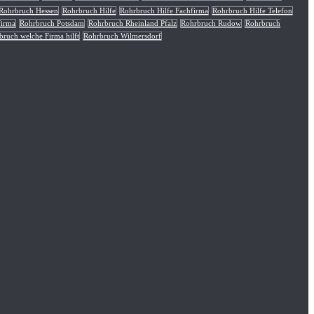
Rohrbruch Hessen
Rohrbruch Hilfe
Rohrbruch Hilfe Fachfirma
Rohrbruch Hilfe Telefon
firma
Rohrbruch Potsdam
Rohrbruch Rheinland Pfalz
Rohrbruch Rudow
Rohrbruch
bruch welche Firma hilft
Rohrbruch Wilmersdorf