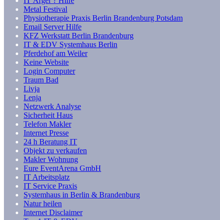
IT Ärger ? Hilfe
Metal Festival
Physiotherapie Praxis Berlin Brandenburg Potsdam
Email Server Hilfe
KFZ Werkstatt Berlin Brandenburg
IT & EDV Systemhaus Berlin
Pferdehof am Weiler
Keine Website
Login Computer
Traum Bad
Livja
Lenja
Netzwerk Analyse
Sicherheit Haus
Telefon Makler
Internet Presse
24 h Beratung IT
Objekt zu verkaufen
Makler Wohnung
Eure EventArena GmbH
IT Arbeitsplatz
IT Service Praxis
Systemhaus in Berlin & Brandenburg
Natur heilen
Internet Disclaimer