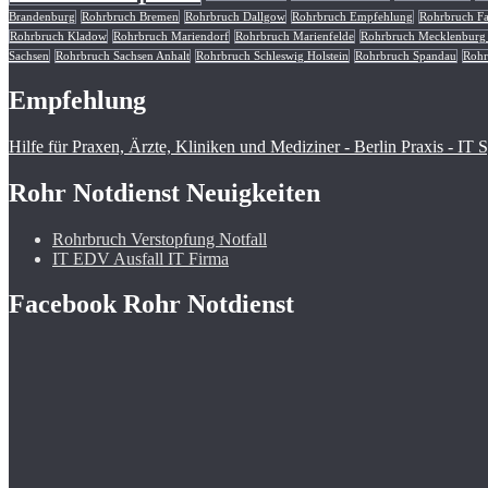
Brandenburg
Rohrbruch Bremen
Rohrbruch Dallgow
Rohrbruch Empfehlung
Rohrbruch Fa
Rohrbruch Kladow
Rohrbruch Mariendorf
Rohrbruch Marienfelde
Rohrbruch Mecklenbur
Sachsen
Rohrbruch Sachsen Anhalt
Rohrbruch Schleswig Holstein
Rohrbruch Spandau
Rohr
Empfehlung
Hilfe für Praxen, Ärzte, Kliniken und Mediziner - Berlin Praxis - IT
Rohr Notdienst Neuigkeiten
Rohrbruch Verstopfung Notfall
IT EDV Ausfall IT Firma
Facebook Rohr Notdienst