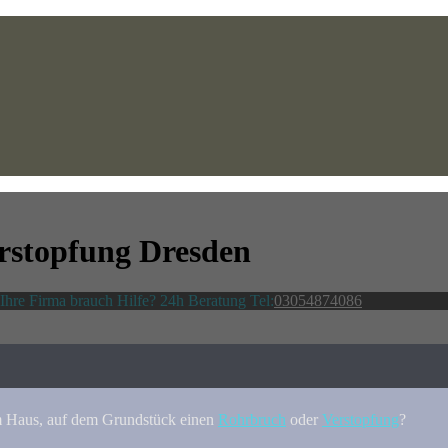
rstopfung Dresden
hre Firma brauch Hilfe? 24h Beratung Tel:
03054874086
m Haus, auf dem Grundstück einen
Rohrbruch
oder
Verstopfung
?