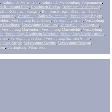
f
,
Rohrbruch Marienfelde
,
Rohrbruch Mecklenburg Vorpommern
,
h Rheinland Pfalz
,
Rohrbruch Rudow
,
Rohrbruch Saarbrücken
,
ndau
,
Rohrbruch Stuttgart
,
Rohrbruch Tegel
,
Rohrbruch Telefon
rstopfung
,
Verstopfung Baden Würtemberg
,
Verstopfung Bayern
,
eldorf
,
Verstopfung Empfehlung
,
Verstopfung Erfurt
,
Verstopfung
g Haselhorst
,
Verstopfung Havelland
,
Verstopfung Heiligensee
,
,
Verstopfung Mariendorf
,
Verstopfung Marienfelde
,
Verstopfung
sen
,
Verstopfung Nordrhein Westfalen
,
Verstopfung Notdienstfirma
,
rland
,
Verstopfung Sachsen
,
Verstopfung Sachsen Anhalt
,
opfung Steglit
,
Verstopfung Steglitz
,
Verstopfung Stuttgart
,
den
,
Verstopfung Wilmersdorf