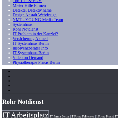
Top 1 IT & EDV
Mieter Hilfe Firmen
Detektei Detektiv.name
Design Anstalt Webdesign
YMT - YOUNG Media Team
Systemhaus
Rohr Notdienst
IT Problem in der Kanzlei?
Versicherung Aktuell
IT Systemhaus Berlin
Insolvenzberater Info
IT Systemhaus Berlin
Video on Demand
Physiotherapie Praxis Berlin
Rohr Notdienst
IT Arbeitsplatz
IT Firma Berlin
IT Firma Falkensee
It Firma Praxis
IT