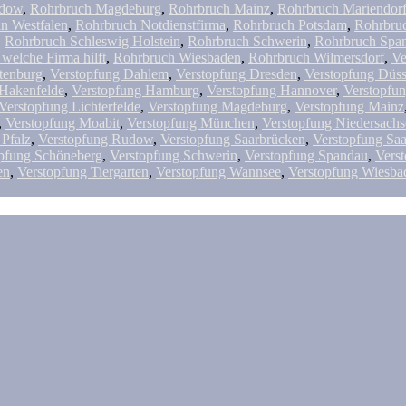
adow
,
Rohrbruch Magdeburg
,
Rohrbruch Mainz
,
Rohrbruch Mariendor
n Westfalen
,
Rohrbruch Notdienstfirma
,
Rohrbruch Potsdam
,
Rohrbruc
,
Rohrbruch Schleswig Holstein
,
Rohrbruch Schwerin
,
Rohrbruch Spa
welche Firma hilft
,
Rohrbruch Wiesbaden
,
Rohrbruch Wilmersdorf
,
Ve
tenburg
,
Verstopfung Dahlem
,
Verstopfung Dresden
,
Verstopfung Düss
 Hakenfelde
,
Verstopfung Hamburg
,
Verstopfung Hannover
,
Verstopfun
Verstopfung Lichterfelde
,
Verstopfung Magdeburg
,
Verstopfung Mainz
,
Verstopfung Moabit
,
Verstopfung München
,
Verstopfung Niedersach
 Pfalz
,
Verstopfung Rudow
,
Verstopfung Saarbrücken
,
Verstopfung Saa
pfung Schöneberg
,
Verstopfung Schwerin
,
Verstopfung Spandau
,
Verst
en
,
Verstopfung Tiergarten
,
Verstopfung Wannsee
,
Verstopfung Wiesba