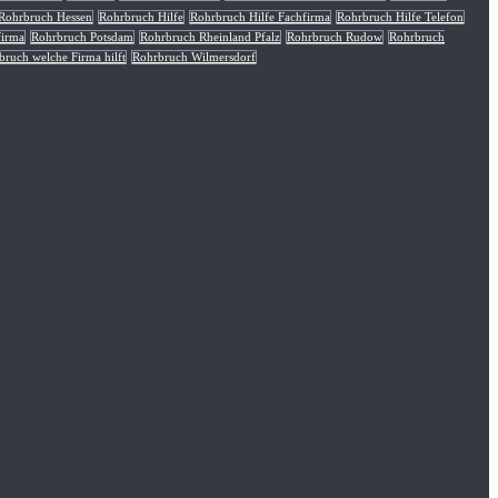
Rohrbruch Hessen
Rohrbruch Hilfe
Rohrbruch Hilfe Fachfirma
Rohrbruch Hilfe Telefon
firma
Rohrbruch Potsdam
Rohrbruch Rheinland Pfalz
Rohrbruch Rudow
Rohrbruch
bruch welche Firma hilft
Rohrbruch Wilmersdorf