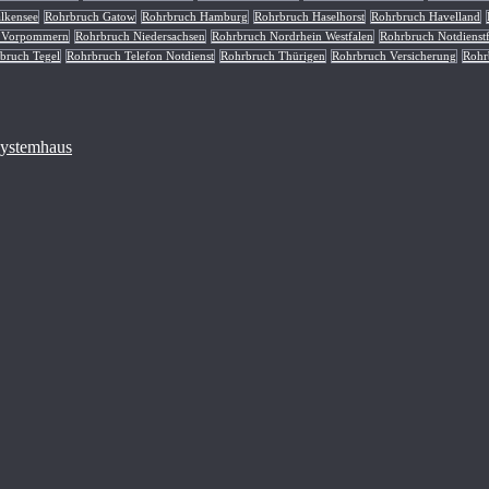
lkensee
Rohrbruch Gatow
Rohrbruch Hamburg
Rohrbruch Haselhorst
Rohrbruch Havelland
g Vorpommern
Rohrbruch Niedersachsen
Rohrbruch Nordrhein Westfalen
Rohrbruch Notdienst
bruch Tegel
Rohrbruch Telefon Notdienst
Rohrbruch Thürigen
Rohrbruch Versicherung
Rohr
 Systemhaus