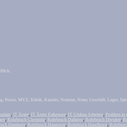
flich.
, Praxis, MVZ, Klinik, Kanzlei, Notariat, Notar, Geschäft, Lager, Sped
tsplatz
,
IT Ärger
,
IT Ärger Falkensee
,
IT Umbau Arbeiten
,
Problem in 
men
,
Rohrbruch Chemnitz
,
Rohrbruch Dallgow
,
Rohrbruch Dresden
,
R
ruch Hamburg
,
Rohrbruch Hannover
,
Rohrbruch Haselhorst
,
Rohrbruc