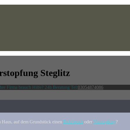
rstopfung Steglitz
Ihre Firma brauch Hilfe? 24h Beratung Tel:
03054874086
m Haus, auf dem Grundstück einen
Rohrbruch
oder
Verstopfung
?