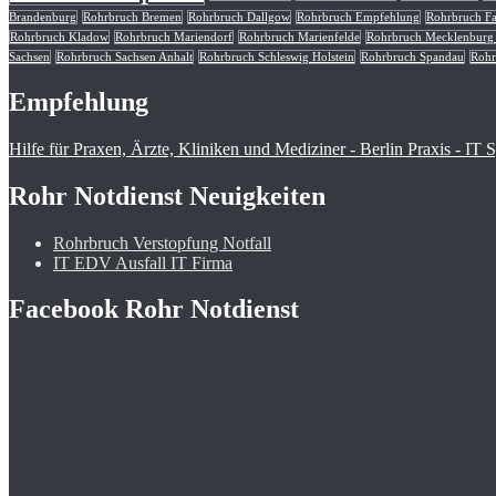
Brandenburg
Rohrbruch Bremen
Rohrbruch Dallgow
Rohrbruch Empfehlung
Rohrbruch Fa
Rohrbruch Kladow
Rohrbruch Mariendorf
Rohrbruch Marienfelde
Rohrbruch Mecklenbur
Sachsen
Rohrbruch Sachsen Anhalt
Rohrbruch Schleswig Holstein
Rohrbruch Spandau
Rohr
Empfehlung
Hilfe für Praxen, Ärzte, Kliniken und Mediziner - Berlin Praxis - IT
Rohr Notdienst Neuigkeiten
Rohrbruch Verstopfung Notfall
IT EDV Ausfall IT Firma
Facebook Rohr Notdienst