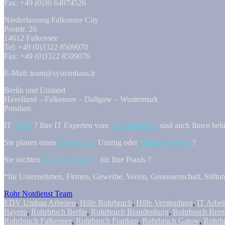
Fax: +49 (0)30 64074526
Niederlassung Falkensee City
Poststr. 26
14612 Falkensee
Tel: +49 (0)3322 8509070
Fax: +49 (0)3322 8509076
E-Mail: team@systemhaus.it
Berlin und Umland
Havelland – Falkensee – Dallgow – Wustermark
Potsdam
IT
Ärger
? Ihre IT Experten vom
IT-Systemhaus
sind auch Ihnen behil
Sie planen einen
Arbeitsplatz
Umzug oder
Umbau Arbeiten
?
Sie suchten
Online Marketing
für Ihre Praxis ?
*für Unternehmen, Firmen, Gewerbe, Verein, Genossenschaft, Stiftung
Rohr Notdienst Team
EDV Umbau Arbeiten
,
Hilfe Rohrbruch
,
Hilfe Verstopfung
,
IT Arbei
Bayern
,
Rohrbruch Berlin
,
Rohrbruch Brandenburg
,
Rohrbruch Bre
Rohrbruch Falkensee
,
Rohrbruch Franken
,
Rohrbruch Gatow
,
Rohrb