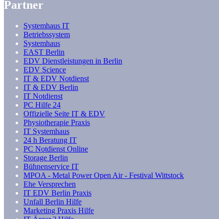
Partner
Systemhaus IT
Betriebssystem
Systemhaus
EAST Berlin
EDV Dienstleistungen in Berlin
EDV Science
IT & EDV Notdienst
IT & EDV Berlin
IT Notdienst
PC Hilfe 24
Offizielle Seite IT & EDV
Physiotherapie Praxis
IT Systemhaus
24 h Beratung IT
PC Notdienst Online
Storage Berlin
Bühnenservice IT
MPOA - Metal Power Open Air - Festival Wittstock
Ehe Versprechen
IT EDV Berlin Praxis
Unfall Berlin Hilfe
Marketing Praxis Hilfe