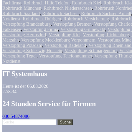
Fachfirma
,
Rohrbruch Hilfe Telefon
,
Rohrbruch Kiel
,
Rohrbruch Kl
Rohrbruch München
,
Rohrbruch Niedersachsen
,
Rohrbruch Nordrhei
Rohrbruch Saarland
,
Rohrbruch Sachsen
,
Rohrbruch Sachsen Anhalt
Notdienst
,
Rohrbruch Thürigen
,
Rohrbruch Versicherung
,
Rohrbruch 
Verstopfung Brandenburg
,
Verstopfung Bremen
,
Verstopfung Charlot
Falkensee
,
Verstopfung Firma
,
Verstopfung Grunewald
,
Verstopfung
Verstopfung Hermsdorf
,
Verstopfung Kiel
,
Verstopfung Lichtenberg
,
Marzahn
,
Verstopfung Mecklenburg Vorpommern
,
Verstopfung Mitte
Verstopfung Potsdam
,
Verstopfung Radeland
,
Verstopfung Rheinland
Verstopfung Schleswig Holstein
,
Verstopfung Schmargendorf
,
Versto
Verstopfung Tegel
,
Verstopfung Telefonnummer
,
Verstopfung Thürig
Notdienst
IT Systemhaus
Heute ist der 06.08.2026
2:58:35
24 Stunden Service für Firmen
030 54874086