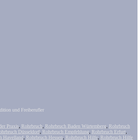
ition und Freiberufler
der Praxis
,
Rohrbruch
,
Rohrbruch Baden Würtemberg
,
Rohrbruch
ohrbruch Düsseldorf
,
Rohrbruch Empfehlung
,
Rohrbruch Erfurt
,
h Havelland
,
Rohrbruch Hessen
,
Rohrbruch Hilfe
,
Rohrbruch Hilfe