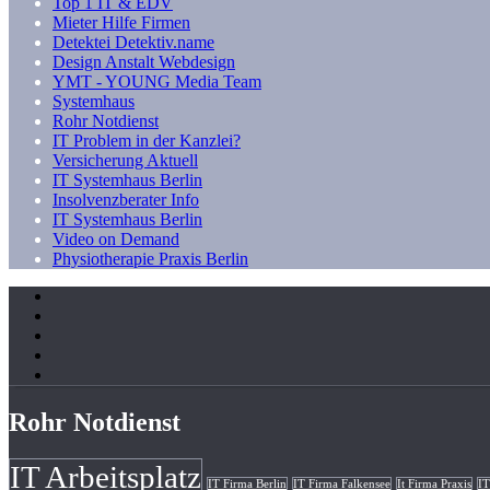
Top 1 IT & EDV
Mieter Hilfe Firmen
Detektei Detektiv.name
Design Anstalt Webdesign
YMT - YOUNG Media Team
Systemhaus
Rohr Notdienst
IT Problem in der Kanzlei?
Versicherung Aktuell
IT Systemhaus Berlin
Insolvenzberater Info
IT Systemhaus Berlin
Video on Demand
Physiotherapie Praxis Berlin
Rohr Notdienst
IT Arbeitsplatz
IT Firma Berlin
IT Firma Falkensee
It Firma Praxis
IT