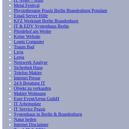
IT Ärger ? Hilfe
Metal Festival
Physiotherapie Praxis Berlin Brandenburg Potsdam
Email Server Hilfe
KFZ Werkstatt Berlin Brandenburg
IT & EDV Systemhaus Berlin
Pferdehof am Weiler
Keine Website
Login Computer
Traum Bad
Livja
Lenja
Netzwerk Analyse
Sicherheit Haus
Telefon Makler
Internet Presse
24 h Beratung IT
Objekt zu verkaufen
Makler Wohnung
Eure EventArena GmbH
IT Arbeitsplatz
IT Service Praxis
Systemhaus in Berlin & Brandenburg
Natur heilen
Internet Disclaimer