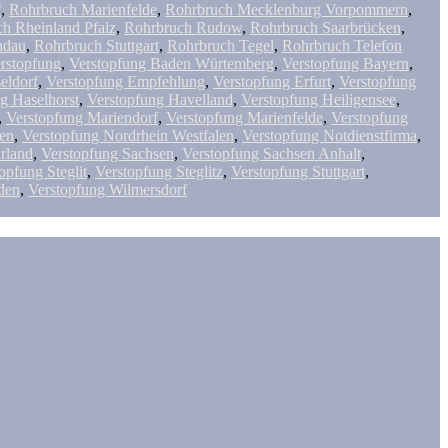
f
,
Rohrbruch Marienfelde
,
Rohrbruch Mecklenburg Vorpommern
,
h Rheinland Pfalz
,
Rohrbruch Rudow
,
Rohrbruch Saarbrücken
,
ndau
,
Rohrbruch Stuttgart
,
Rohrbruch Tegel
,
Rohrbruch Telefon
rstopfung
,
Verstopfung Baden Würtemberg
,
Verstopfung Bayern
,
eldorf
,
Verstopfung Empfehlung
,
Verstopfung Erfurt
,
Verstopfung
g Haselhorst
,
Verstopfung Havelland
,
Verstopfung Heiligensee
,
,
Verstopfung Mariendorf
,
Verstopfung Marienfelde
,
Verstopfung
sen
,
Verstopfung Nordrhein Westfalen
,
Verstopfung Notdienstfirma
,
rland
,
Verstopfung Sachsen
,
Verstopfung Sachsen Anhalt
,
opfung Steglit
,
Verstopfung Steglitz
,
Verstopfung Stuttgart
,
den
,
Verstopfung Wilmersdorf