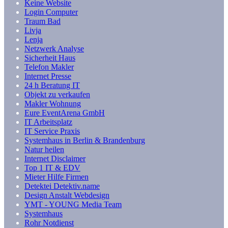
Keine Website
Login Computer
Traum Bad
Livja
Lenja
Netzwerk Analyse
Sicherheit Haus
Telefon Makler
Internet Presse
24 h Beratung IT
Objekt zu verkaufen
Makler Wohnung
Eure EventArena GmbH
IT Arbeitsplatz
IT Service Praxis
Systemhaus in Berlin & Brandenburg
Natur heilen
Internet Disclaimer
Top 1 IT & EDV
Mieter Hilfe Firmen
Detektei Detektiv.name
Design Anstalt Webdesign
YMT - YOUNG Media Team
Systemhaus
Rohr Notdienst