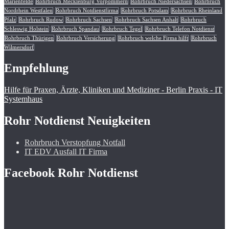
Marienfelde
Rohrbruch Mecklenburg Vorpommern
Rohrbruch Niedersachsen
Rohrbruch
Nordrhein Westfalen
Rohrbruch Notdienstfirma
Rohrbruch Potsdam
Rohrbruch Rheinland
Pfalz
Rohrbruch Rudow
Rohrbruch Sachsen
Rohrbruch Sachsen Anhalt
Rohrbruch
Schleswig Holstein
Rohrbruch Spandau
Rohrbruch Tegel
Rohrbruch Telefon Notdienst
Rohrbruch Thürigen
Rohrbruch Versicherung
Rohrbruch welche Firma hilft
Rohrbruch
Wilmersdorf
Empfehlung
Hilfe für Praxen, Ärzte, Kliniken und Mediziner - Berlin Praxis - IT
Systemhaus
Rohr Notdienst Neuigkeiten
Rohrbruch Verstopfung Notfall
IT EDV Ausfall IT Firma
Facebook Rohr Notdienst