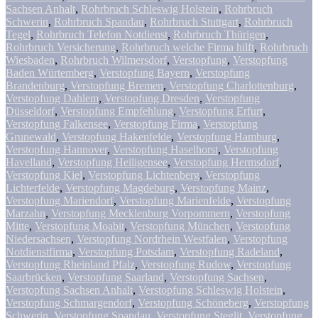
Sachsen Anhalt
,
Rohrbruch Schleswig Holstein
,
Rohrbruch
Schwerin
,
Rohrbruch Spandau
,
Rohrbruch Stuttgart
,
Rohrbruch
Tegel
,
Rohrbruch Telefon Notdienst
,
Rohrbruch Thürigen
,
Rohrbruch Versicherung
,
Rohrbruch welche Firma hilft
,
Rohrbruch
Wiesbaden
,
Rohrbruch Wilmersdorf
,
Verstopfung
,
Verstopfung
Baden Würtemberg
,
Verstopfung Bayern
,
Verstopfung
Brandenburg
,
Verstopfung Bremen
,
Verstopfung Charlottenburg
,
Verstopfung Dahlem
,
Verstopfung Dresden
,
Verstopfung
Düsseldorf
,
Verstopfung Empfehlung
,
Verstopfung Erfurt
,
Verstopfung Falkensee
,
Verstopfung Firma
,
Verstopfung
Grunewald
,
Verstopfung Hakenfelde
,
Verstopfung Hamburg
,
Verstopfung Hannover
,
Verstopfung Haselhorst
,
Verstopfung
Havelland
,
Verstopfung Heiligensee
,
Verstopfung Hermsdorf
,
Verstopfung Kiel
,
Verstopfung Lichtenberg
,
Verstopfung
Lichterfelde
,
Verstopfung Magdeburg
,
Verstopfung Mainz
,
Verstopfung Mariendorf
,
Verstopfung Marienfelde
,
Verstopfung
Marzahn
,
Verstopfung Mecklenburg Vorpommern
,
Verstopfung
Mitte
,
Verstopfung Moabit
,
Verstopfung München
,
Verstopfung
Niedersachsen
,
Verstopfung Nordrhein Westfalen
,
Verstopfung
Notdienstfirma
,
Verstopfung Potsdam
,
Verstopfung Radeland
,
Verstopfung Rheinland Pfalz
,
Verstopfung Rudow
,
Verstopfung
Saarbrücken
,
Verstopfung Saarland
,
Verstopfung Sachsen
,
Verstopfung Sachsen Anhalt
,
Verstopfung Schleswig Holstein
,
Verstopfung Schmargendorf
,
Verstopfung Schöneberg
,
Verstopfung
Schwerin
,
Verstopfung Spandau
,
Verstopfung Steglit
,
Verstopfung