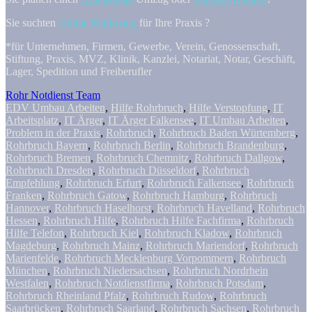
Sie suchten
Online Marketing
für Ihre Praxis ?
*für Unternehmen, Firmen, Gewerbe, Verein, Genossenschaft,
Stiftung, Praxis, MVZ, Klinik, Kanzlei, Notariat, Notar, Geschäft,
Lager, Spedition und Freiberufler
Rohr Notdienst Team
EDV Umbau Arbeiten
,
Hilfe Rohrbruch
,
Hilfe Verstopfung
,
IT
Arbeitsplatz
,
IT Ärger
,
IT Ärger Falkensee
,
IT Umbau Arbeiten
,
Problem in der Praxis
,
Rohrbruch
,
Rohrbruch Baden Würtemberg
,
Rohrbruch Bayern
,
Rohrbruch Berlin
,
Rohrbruch Brandenburg
,
Rohrbruch Bremen
,
Rohrbruch Chemnitz
,
Rohrbruch Dallgow
,
Rohrbruch Dresden
,
Rohrbruch Düsseldorf
,
Rohrbruch
Empfehlung
,
Rohrbruch Erfurt
,
Rohrbruch Falkensee
,
Rohrbruch
Franken
,
Rohrbruch Gatow
,
Rohrbruch Hamburg
,
Rohrbruch
Hannover
,
Rohrbruch Haselhorst
,
Rohrbruch Havelland
,
Rohrbruch
Hessen
,
Rohrbruch Hilfe
,
Rohrbruch Hilfe Fachfirma
,
Rohrbruch
Hilfe Telefon
,
Rohrbruch Kiel
,
Rohrbruch Kladow
,
Rohrbruch
Magdeburg
,
Rohrbruch Mainz
,
Rohrbruch Mariendorf
,
Rohrbruch
Marienfelde
,
Rohrbruch Mecklenburg Vorpommern
,
Rohrbruch
München
,
Rohrbruch Niedersachsen
,
Rohrbruch Nordrhein
Westfalen
,
Rohrbruch Notdienstfirma
,
Rohrbruch Potsdam
,
Rohrbruch Rheinland Pfalz
,
Rohrbruch Rudow
,
Rohrbruch
Saarbrücken
,
Rohrbruch Saarland
,
Rohrbruch Sachsen
,
Rohrbruch