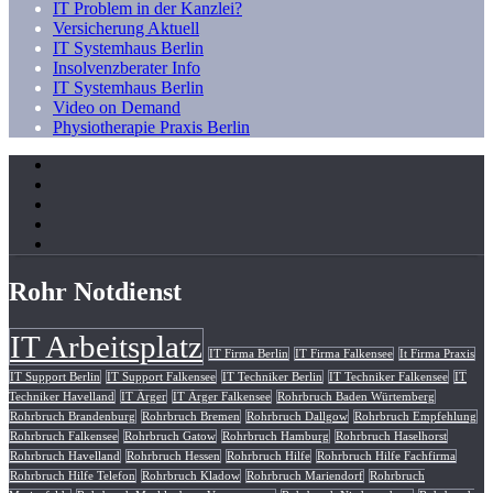
IT Problem in der Kanzlei?
Versicherung Aktuell
IT Systemhaus Berlin
Insolvenzberater Info
IT Systemhaus Berlin
Video on Demand
Physiotherapie Praxis Berlin
Rohr Notdienst
IT Arbeitsplatz
IT Firma Berlin
IT Firma Falkensee
It Firma Praxis
IT Support Berlin
IT Support Falkensee
IT Techniker Berlin
IT Techniker Falkensee
IT
Techniker Havelland
IT Ärger
IT Ärger Falkensee
Rohrbruch Baden Würtemberg
Rohrbruch Brandenburg
Rohrbruch Bremen
Rohrbruch Dallgow
Rohrbruch Empfehlung
Rohrbruch Falkensee
Rohrbruch Gatow
Rohrbruch Hamburg
Rohrbruch Haselhorst
Rohrbruch Havelland
Rohrbruch Hessen
Rohrbruch Hilfe
Rohrbruch Hilfe Fachfirma
Rohrbruch Hilfe Telefon
Rohrbruch Kladow
Rohrbruch Mariendorf
Rohrbruch