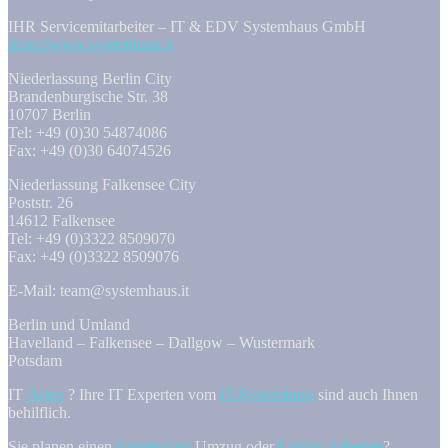
IHR Servicemitarbeiter – IT & EDV Systemhaus GmbH
https://www.systemhaus.it
Niederlassung Berlin City
Brandenburgische Str. 38
10707 Berlin
Tel: +49 (0)30 54874086
Fax: +49 (0)30 64074526
Niederlassung Falkensee City
Poststr. 26
14612 Falkensee
Tel: +49 (0)3322 8509070
Fax: +49 (0)3322 8509076
E-Mail: team@systemhaus.it
Berlin und Umland
Havelland – Falkensee – Dallgow – Wustermark
Potsdam
IT
Ärger
? Ihre IT Experten vom
IT-Systemhaus
sind auch Ihnen
behilflich.
Sie planen einen
Arbeitsplatz
Umzug oder
Umbau Arbeiten
?