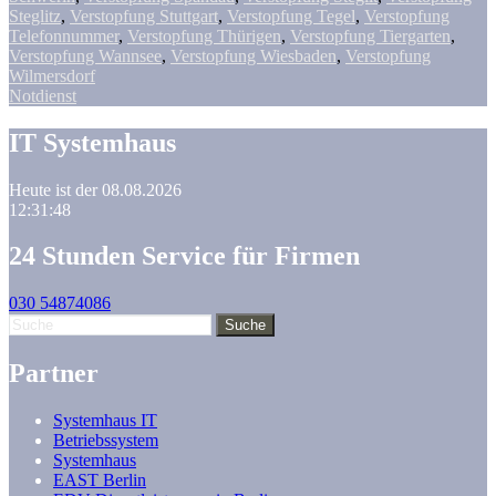
Steglitz
,
Verstopfung Stuttgart
,
Verstopfung Tegel
,
Verstopfung
Telefonnummer
,
Verstopfung Thürigen
,
Verstopfung Tiergarten
,
Verstopfung Wannsee
,
Verstopfung Wiesbaden
,
Verstopfung
Wilmersdorf
Notdienst
IT Systemhaus
Heute ist der 08.08.2026
12:31:49
24 Stunden Service für Firmen
030 54874086
Partner
Systemhaus IT
Betriebssystem
Systemhaus
EAST Berlin