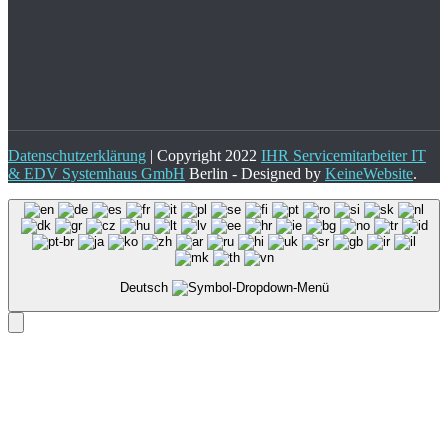
Datenschutzerklärung
| Copyright 2022
IHR Servicemitarbeiter IT
& EDV Systemhaus GmbH
Berlin - Designed by
KeineWebsite
.
Deutsch